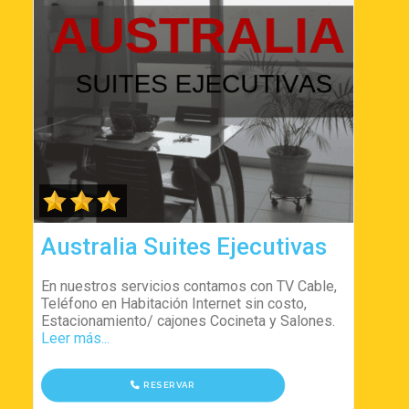
Australia Suites Ejecutivas
En nuestros servicios contamos con TV Cable,
Teléfono en Habitación Internet sin costo,
Estacionamiento/ cajones Cocineta y Salones.
Leer más...
RESERVAR