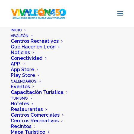
INICIO
VIVALEÓN
Centros Recreativos
Qué Hacer en León
Noticias
Inicio
Hotel Roma
Conectividad
APP
App Store
Etiquetas:
Descanso
y .
Ubicación
Play Store
CALENDARIOS
Eventos
Capacitación Turística
TURISMO
Hoteles
Restaurantes
Centros Comerciales
Centros Recreativos
Recintos
Mapa Turístico