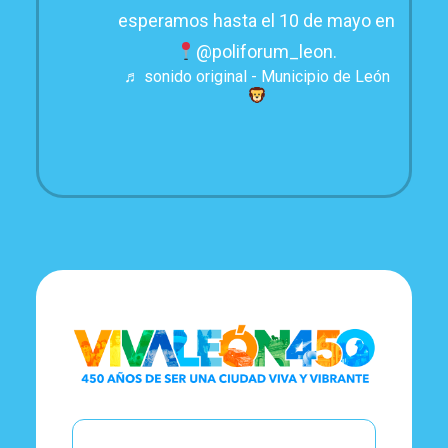
esperamos hasta el 10 de mayo en
@poliforum_leon.
♬ sonido original - Municipio de León