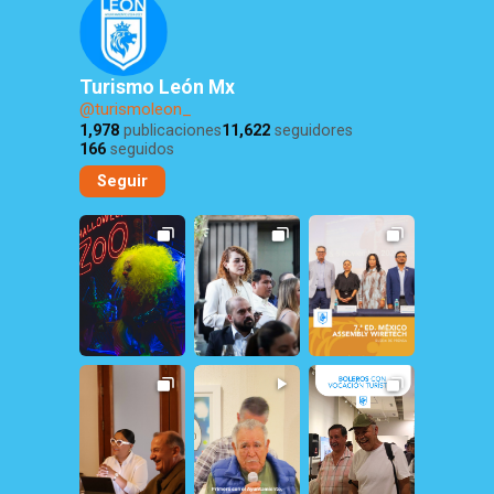
Turismo León Mx
@turismoleon_
1,978
publicaciones
11,622
seguidores
166
seguidos
Seguir
73
1
27
2
17
0