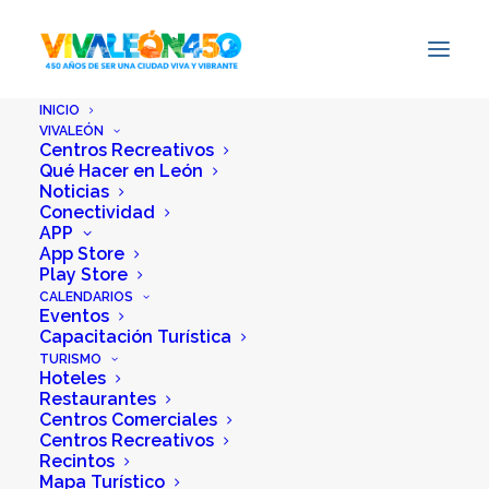
INICIO
VIVALEÓN
Centros Recreativos
Qué Hacer en León
Noticias
Inicio
Hotel Sleep In Antares
Conectividad
APP
App Store
Etiquetas:
Descanso Feliz
,
Diseños Inspirados
Play Store
en la Naturaleza
, y
Modernidad
CALENDARIOS
Eventos
Capacitación Turística
TURISMO
Hoteles
Restaurantes
Centros Comerciales
Centros Recreativos
Recintos
Mapa Turístico