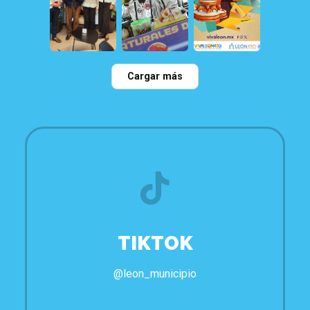
22
0
115
0
79
2
Cargar más
TIKTOK
@leon_municipio