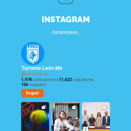
INSTAGRAM
/turismoleon_
Turismo León Mx
@turismoleon_
1,978
publicaciones
11,622
seguidores
166
seguidos
Seguir