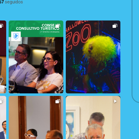
67
seguidos
32
1
325
1