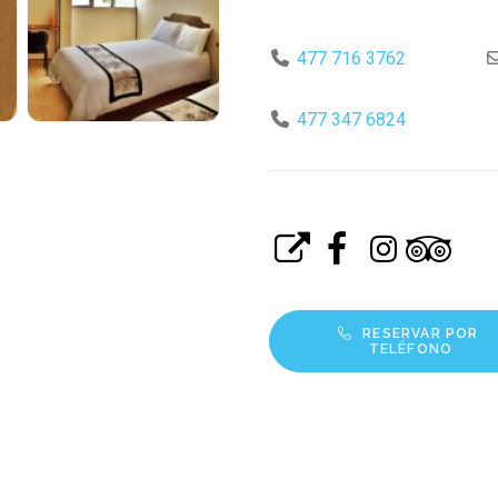
477 716 3762
477 347 6824
RESERVAR POR 
TELÉFONO