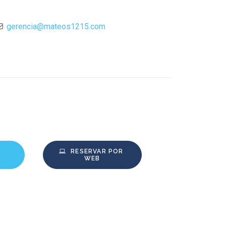
gerencia
@
mateos1215.com
RESERVAR POR 
WEB