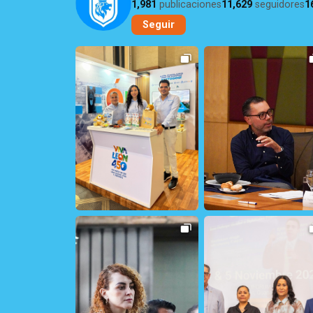
1,981
publicaciones
11,629
seguidores
1
Seguir
28
0
19
0