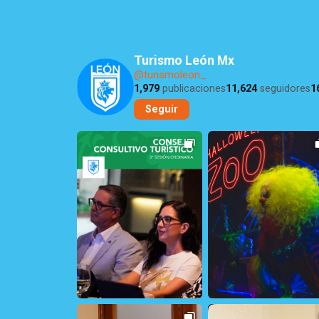
Turismo León Mx
@turismoleon_
1,979
publicaciones
11,624
seguidores
1
Seguir
15
1
263
1