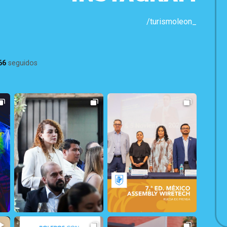
/turismoleon_
66
seguidos
29
2
17
0