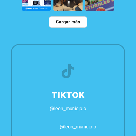
21
1
22
0
117
0
Cargar más
TIKTOK
@leon_municipio
@leon_municipio