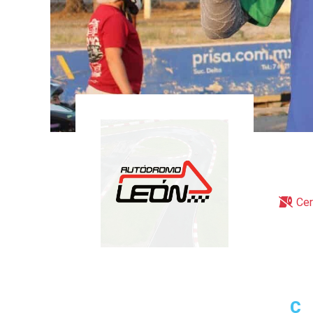
Cer
C