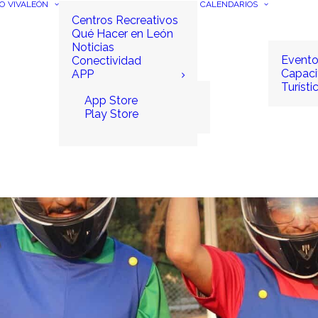
IO
VIVALEÓN
CALENDARIOS
Centros Recreativos
Qué Hacer en León
Noticias
Event
Conectividad
Capaci
APP
Turísti
App Store
Play Store