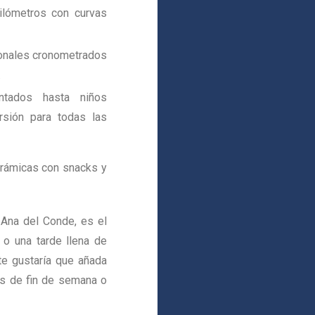
kilómetros con curvas
ionales cronometrados
.
ntados hasta niños
rsión para todas las
orámicas con snacks y
 Ana del Conde, es el
 o una tarde llena de
te gustaría que añada
os de fin de semana o