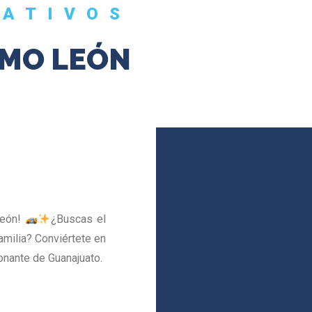
EATIVOS
MO LEÓN
León!
¿Buscas el
amilia? Conviértete en
onante de Guanajuato.