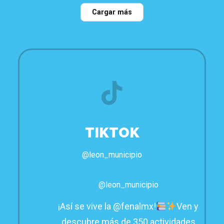
21
1
22
0
115
0
Cargar más
TIKTOK
@leon_municipio
@leon_municipio
¡Así se vive la @fenalmx!
Ven y
descubre más de 350 actividades