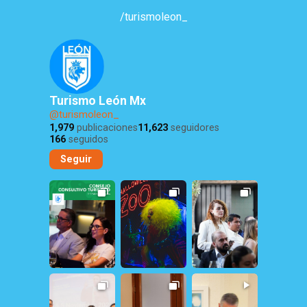
/turismoleon_
Turismo León Mx
@turismoleon_
1,979
publicaciones
11,623
seguidores
166
seguidos
Seguir
3
0
234
1
28
2