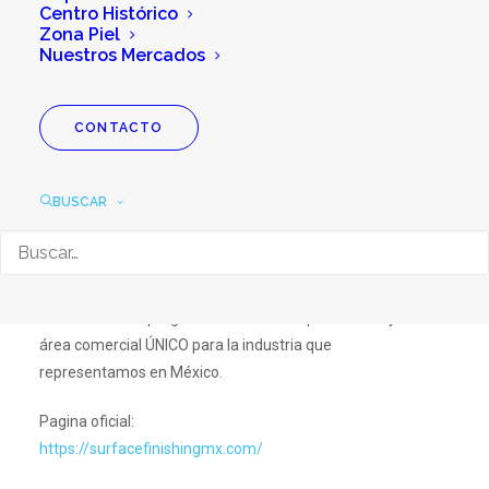
Centro Histórico
Zona Piel
Nuestros Mercados
Surface Finishing
CONTACTO
México 2024
BUSCAR
Surface Finishing México (SFM 2024), en su 7ta. Edición
es la exposición más importante de acabados y
recubrimientos superficiales industriales en México. SFM
2024 ofrece un programa educativo especializado y
área comercial ÚNICO para la industria que
representamos en México.
Pagina oficial:
https://surfacefinishingmx.com/