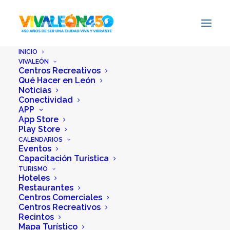
INICIO
VIVALEÓN
Centros Recreativos
Qué Hacer en León
Surface Finishing
Noticias
Conectividad
México 2024
APP
App Store
Play Store
1 abril, 2024
|
Por
Adrián Hidalgo
CALENDARIOS
Eventos
Capacitación Turística
TURISMO
Hoteles
Restaurantes
Centros Comerciales
Centros Recreativos
Recintos
Mapa Turístico