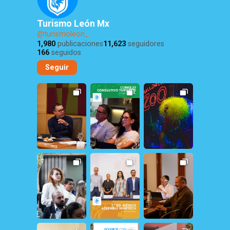
Turismo León Mx
@turismoleon_
1,980
publicaciones
11,623
seguidores
166
seguidos
Seguir
12
0
29
1
308
1