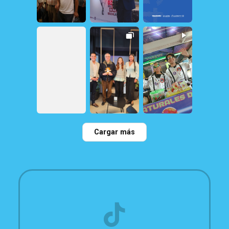
12
1
161
1
31
0
21
1
22
0
117
0
Cargar más