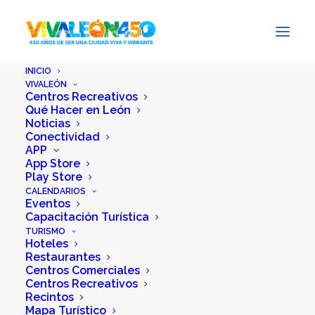
INICIO
VIVALEÓN
Convenciones
Centros Recreativos
Qué Hacer en León
Noticias
Conectividad
APP
AGOSTO 2026
App Store
Play Store
CALENDARIOS
Eventos
Capacitación Turística
Ago 06 - 07 2026
TURISMO
10MA. CONVENCIÓN
Hoteles
NACIONAL REYMA
Restaurantes
Centros Comerciales
Centros Recreativos
Corporativo Reyma
Recintos
Mapa Turístico