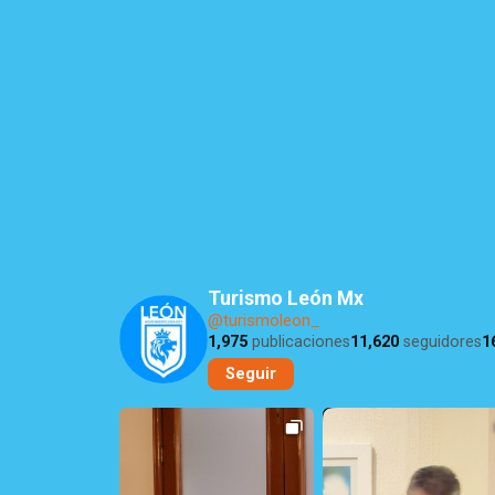
Turismo León Mx
@turismoleon_
1,975
publicaciones
11,620
seguidores
1
Seguir