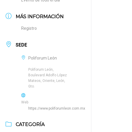
Evento de todo el día
MÁS INFORMACIÓN
Registro
SEDE
Poliforum León
Poliforum León,
Boulevard Adolfo López
Mateos, Oriente, León,
Gto.
Web
https://www.poliforumleon.com.mx
CATEGORÍA