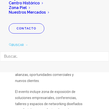
Centro Histórico
Zona Piel
Expo Pyme Bajío
Nuestros Mercados
CONTACTO
La
Expo PYME Bajío 2026
es un encuentro
empresarial enfocado en impulsar el
BUSCAR
crecimiento de micro, pequeñas y medianas
empresas del Bajío. Reúne a
emprendedores, dueños de negocios y
proveedores en un espacio B2B para generar
alianzas, oportunidades comerciales y
nuevos clientes.
El evento incluye zona de exposición de
soluciones empresariales, conferencias,
talleres y espacios de networking diseñados