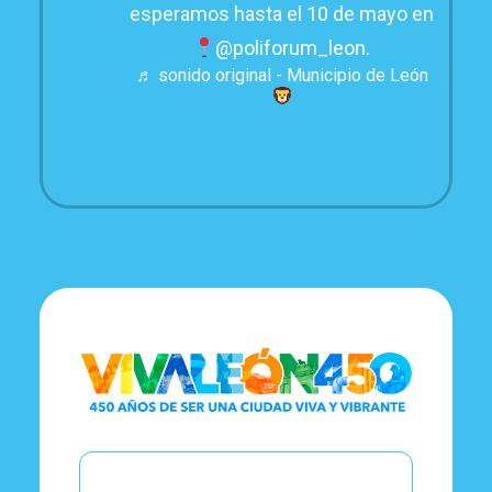
esperamos hasta el 10 de mayo en
@poliforum_leon.
♬ sonido original - Municipio de León