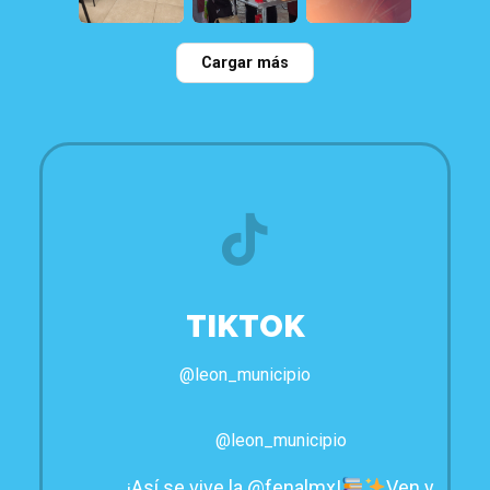
28
0
35
0
65
4
Cargar más
TIKTOK
@leon_municipio
@leon_municipio
¡Así se vive la @fenalmx!
Ven y