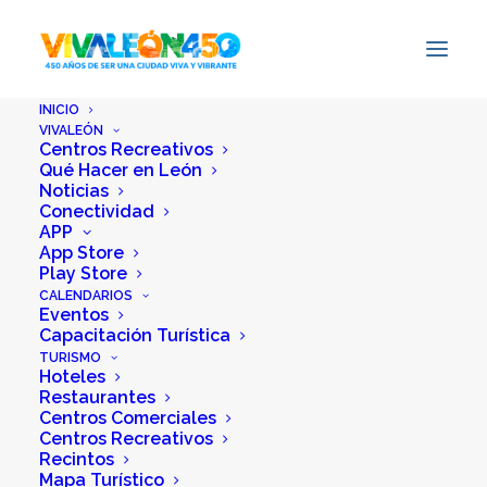
INICIO
VIVALEÓN
Centros Recreativos
Qué Hacer en León
Diplomado Industria
Noticias
Conectividad
de Reuniones
APP
App Store
Play Store
19 mayo, 2026
|
Por
Redacción
CALENDARIOS
Eventos
Capacitación Turística
TURISMO
Hoteles
Restaurantes
Centros Comerciales
Centros Recreativos
Recintos
Mapa Turístico