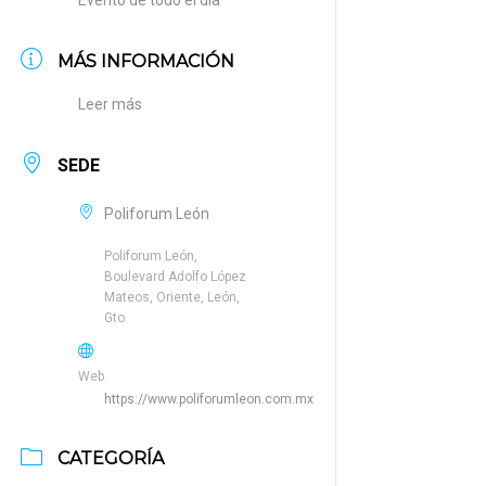
Evento de todo el día
MÁS INFORMACIÓN
Leer más
SEDE
Poliforum León
Poliforum León,
Boulevard Adolfo López
Mateos, Oriente, León,
Gto.
Web
https://www.poliforumleon.com.mx
CATEGORÍA