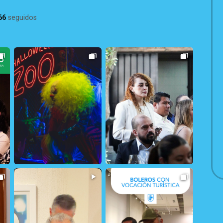
66
seguidos
300
1
30
2