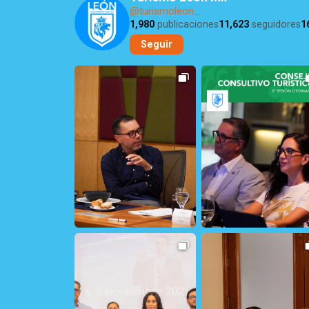
@turismoleon_
1,980
publicaciones
11,623
seguidores
1
Seguir
9
0
27
1