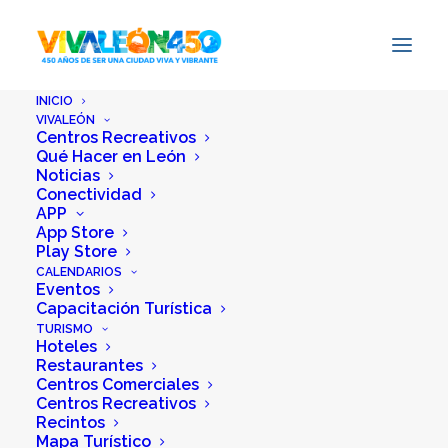
INICIO
VIVALEÓN
Centros Recreativos
Qué Hacer en León
Noticias
Conectividad
APP
App Store
Categoría:
Noticias
•
1 julio,
Play Store
2025
•
2 Minutos
CALENDARIOS
Eventos
Capacitación Turística
León se consolida
TURISMO
Hoteles
como sede del
Restaurantes
Centros Comerciales
Centros Recreativos
sector hídrico con la
Recintos
Mapa Turístico