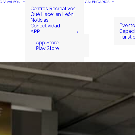
IO
VIVALEÓN
CALENDARIOS
Centros Recreativos
Qué Hacer en León
Noticias
Event
Conectividad
Capaci
APP
Turísti
App Store
Play Store