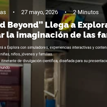
ias
•
27 mayo, 2026
•
2 Minutos
d Beyond” Llega a Explor
r la imaginación de las fa
rá a Explora con simuladores, experiencias interactivas y conte
niñas, niños, jóvenes y familias.
l itinerante de divulgación científica, diseñada para su presenta
 mundo.