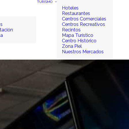
TURISMO
Hoteles
Restaurantes
Centros Comerciales
os
Centros Recreativos
tación
Recintos
ca
Mapa Turístico
Centro Histórico
Zona Piel
Nuestros Mercados