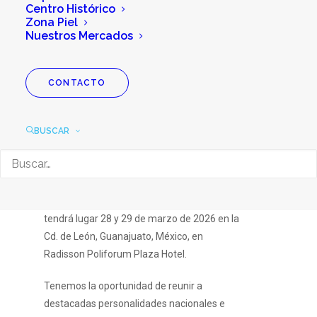
Centro Histórico
Zona Piel
Nuestros Mercados
CONTACTO
Primer Congreso
Nacional de Doulas
BUSCAR
Este Primer congreso nacional de Doulas,
tendrá lugar 28 y 29 de marzo de 2026 en la
Cd. de León, Guanajuato, México, en
Radisson Poliforum Plaza Hotel.
Tenemos la oportunidad de reunir a
destacadas personalidades nacionales e