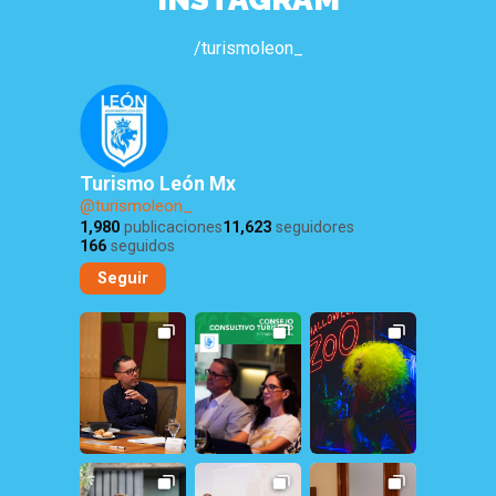
/turismoleon_
Turismo León Mx
@turismoleon_
1,980
publicaciones
11,623
seguidores
166
seguidos
Seguir
10
0
28
1
301
1