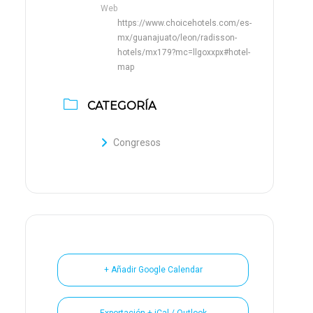
Web
https://www.choicehotels.com/es-
mx/guanajuato/leon/radisson-
hotels/mx179?mc=llgoxxpx#hotel-
map
CATEGORÍA
Congresos
+ Añadir Google Calendar
Exportación + iCal / Outlook