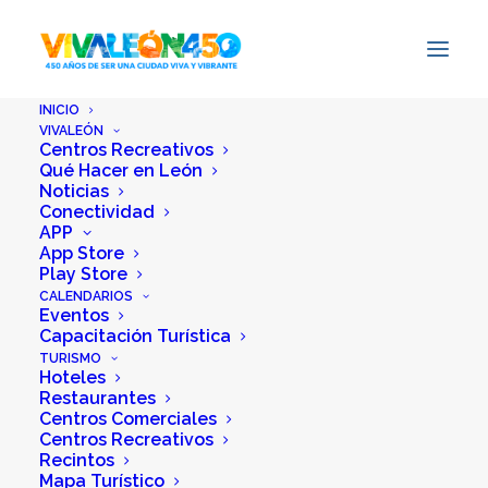
INICIO
VIVALEÓN
Centros Recreativos
Qué Hacer en León
MUSA – ANPIC Design
Noticias
Conectividad
Fest
APP
App Store
Play Store
18 febrero, 2026
|
Por
Redacción
CALENDARIOS
Eventos
Capacitación Turística
TURISMO
Hoteles
Restaurantes
Centros Comerciales
Centros Recreativos
Recintos
Mapa Turístico