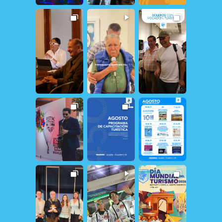
31
0
19
2
12
0
18
0
19
1
12
1
156
1
31
0
21
1