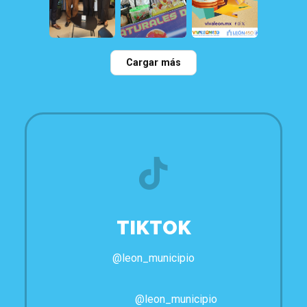
22
0
114
0
79
2
Cargar más
TIKTOK
@leon_municipio
@leon_municipio