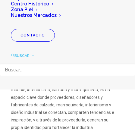
Centro Histórico
Zona Piel
MUSA – ANPIC Design
Nuestros Mercados
Fest
CONTACTO
MUSA – ANPIC Design Fest, es la evolución de
Tendencia Cero y ANPIC, es el espacio donde la moda, el
BUSCAR
diseño y la innovación en materiales se convierten en el
motor que impulsa la industria. MUSA ANPIC Design
Fest, conecta a proveedores, diseñadores y creativos
para desarrollar productos originales en sectores como
mueble, interiorismo, calzado y marroquinería, es un
espacio clave donde proveedores, diseñadores y
fabricantes de calzado, marroquinería, interiorismo y
diseño industrial se conectan, comparten tendencias e
inspiración, y a través de la proveeduría, generan su
propia identidad para fortalecer la industria.