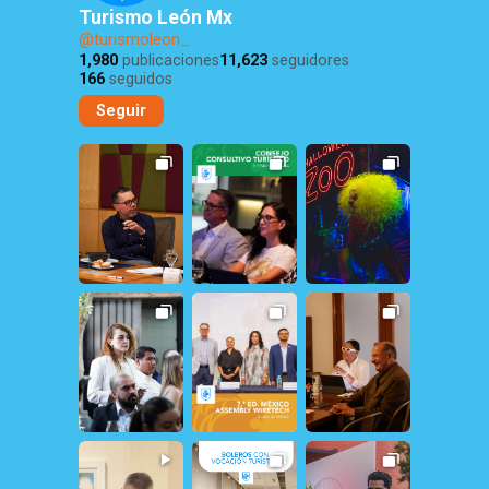
Turismo León Mx
@turismoleon_
1,980
publicaciones
11,623
seguidores
166
seguidos
Seguir
12
0
29
1
308
1
31
2
19
0
26
0