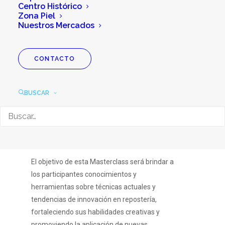
Centro Histórico
Zona Piel
Nuestros Mercados
CONTACTO
Masterclass “Alta
pastelería: técnicas,
BUSCAR
diseño y tendencias”
El objetivo de esta Masterclass será brindar a
los participantes conocimientos y
herramientas sobre técnicas actuales y
tendencias de innovación en repostería,
fortaleciendo sus habilidades creativas y
promoviendo la aplicación de nuevas