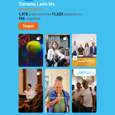
Turismo León Mx
@turismoleon_
1,978
publicaciones
11,623
seguidores
166
seguidos
Seguir
48
0
24
2
14
0