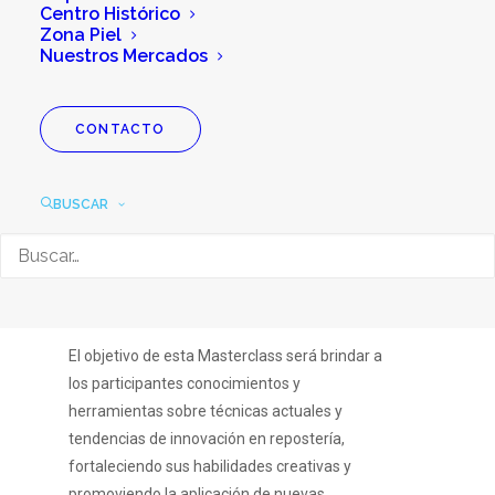
Centro Histórico
Zona Piel
Nuestros Mercados
CONTACTO
Masterclass “Alta
pastelería: técnicas,
BUSCAR
diseño y tendencias”
El objetivo de esta Masterclass será brindar a
los participantes conocimientos y
herramientas sobre técnicas actuales y
tendencias de innovación en repostería,
fortaleciendo sus habilidades creativas y
promoviendo la aplicación de nuevas