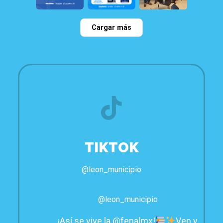
32
0
21
1
23
0
Cargar más
TIKTOK
@leon_municipio
@leon_municipio
¡Así se vive la @fenalmx!
Ven y