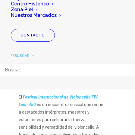
Centro Histórico
Zona Piel
Nuestros Mercados
CONTACTO
Festival Internacional
de Violoncello FIV
BUSCAR
León 450
El
Festival Internacional de Violoncello FIV
León 450
es un encuentro musical que reúne
a destacados intérpretes, maestros y
estudiantes para celebrar la fuerza,
sensibilidad y versatilidad del violoncello. A
través de conciertos, actividades formativas