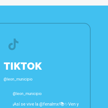
TIKTOK
@leon_municipio
@leon_municipio
¡Así se vive la @fenalmx!📚✨Ven y