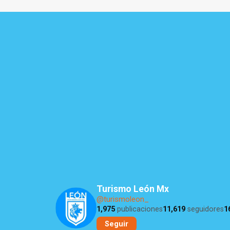
Turismo León Mx
@turismoleon_
1,975
publicaciones
11,619
seguidores
1
Seguir