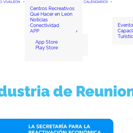
IO
VIVALEÓN
CALENDARIOS
Centros Recreativos
Qué Hacer en León
Noticias
Event
Conectividad
Capaci
APP
Turísti
App Store
Play Store
dustria de Reunio