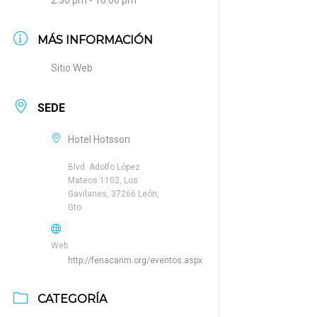
2:30 pm - 10:00 pm
MÁS INFORMACIÓN
Sitio Web
SEDE
Hotel Hotsson
Blvd. Adolfo López
Mateos 1102, Los
Gavilanes, 37266 León,
Gto
Web
http://fenacanm.org/eventos.aspx
CATEGORÍA