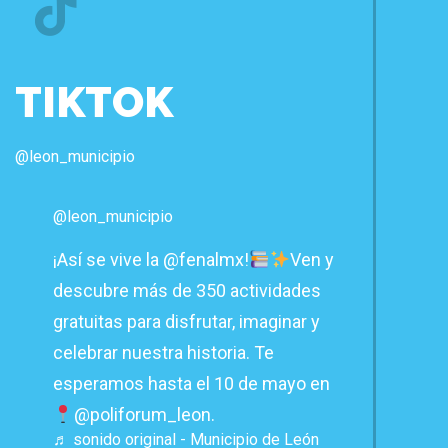
TIKTOK
@leon_municipio
@leon_municipio
¡Así se vive la @fenalmx!
Ven y
descubre más de 350 actividades
gratuitas para disfrutar, imaginar y
celebrar nuestra historia. Te
esperamos hasta el 10 de mayo en
@poliforum_leon.
♬ sonido original - Municipio de León