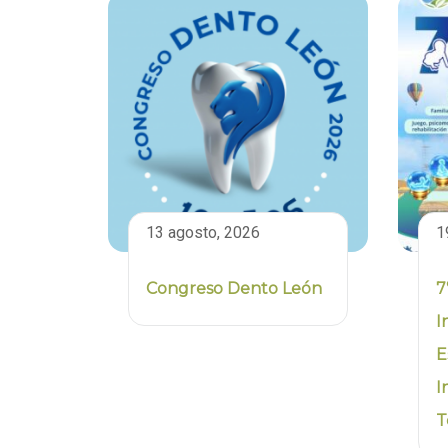
13 agosto, 2026
1
Congreso Dento León
7
I
E
I
T