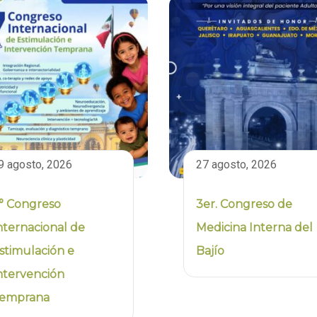
9 agosto, 2026
27 agosto, 2026
° Congreso
3er. Congreso de
nternacional de
Medicina Interna del
stimulación e
Bajío
ntervención
emprana