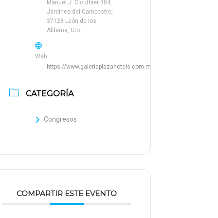
Manuel J. Clouthier 304,
Jardines del Campestre,
37128 León de los
Aldama, Gto.
Web
https://www.galeriaplazahotels.com.mx/es/leon/
CATEGORÍA
Congresos
COMPARTIR ESTE EVENTO