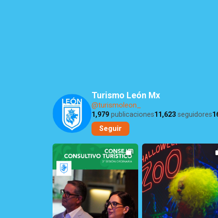
Turismo León Mx
@turismoleon_
1,979
publicaciones
11,623
seguidores
1
Seguir