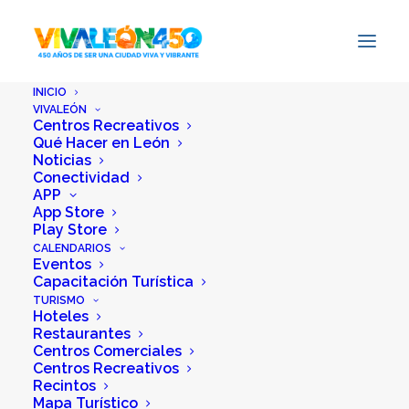
INICIO
VIVALEÓN
Centros Recreativos
Qué Hacer en León
Noticias
Conectividad
APP
App Store
Play Store
CALENDARIOS
Eventos
Categoría:
Actividades en
Capacitación Turística
León
•
25 febrero, 2026
•
5
TURISMO
Hoteles
Minutos
Restaurantes
Centros Comerciales
Centros Recreativos
Videoblog: Muestra
Recintos
Mapa Turístico