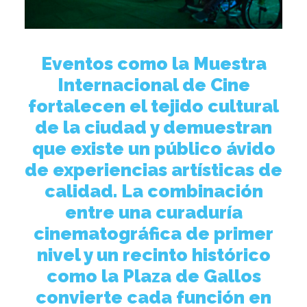
Eventos como la Muestra
Internacional de Cine
fortalecen el tejido cultural
de la ciudad y demuestran
que existe un público ávido
de experiencias artísticas de
calidad. La combinación
entre una curaduría
cinematográfica de primer
nivel y un recinto histórico
como la Plaza de Gallos
convierte cada función en