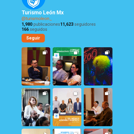
Turismo León Mx
@turismoleon_
1,980
publicaciones
11,623
seguidores
166
seguidos
Seguir
9
0
26
1
295
1
30
2
19
0
25
0