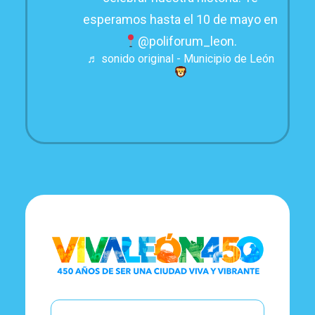
esperamos hasta el 10 de mayo en
@poliforum_leon.
♬ sonido original - Municipio de León