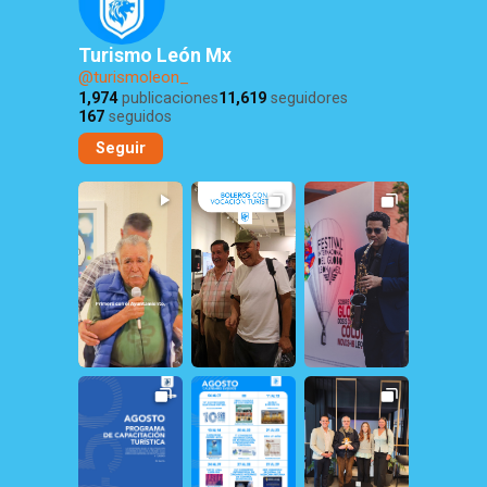
Turismo León Mx
@turismoleon_
1,974
publicaciones
11,619
seguidores
167
seguidos
Seguir
17
1
10
1
151
1