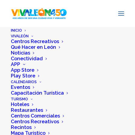
INICIO
VIVALEÓN
Centros Recreativos
Qué Hacer en León
Noticias
Conectividad
APP
App Store
Inicio
Achicoria Restaurante
Play Store
CALENDARIOS
Eventos
Capacitación Turística
Etiquetas:
sofisticada
TURISMO
Hoteles
Restaurantes
Centros Comerciales
Centros Recreativos
Recintos
Mapa Turístico