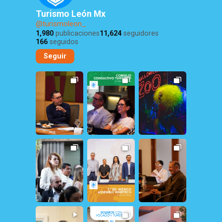
Turismo León Mx
@turismoleon_
1,980
publicaciones
11,624
seguidores
166
seguidos
Seguir
5
0
22
1
286
1
29
2
18
0
25
0