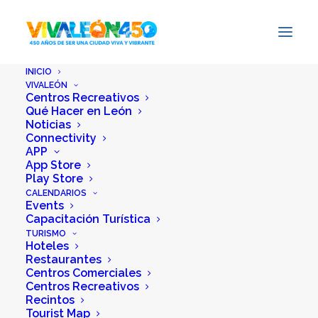
INICIO
VIVALEÓN
Centros Recreativos
Qué Hacer en León
Noticias
Connectivity
APP
App Store
Play Store
In
Ideas para hacer
•
May 1,
CALENDARIOS
Events
2026
•
6 Minutes
Capacitación Turística
TURISMO
Hoteles
May in León: animals,
Restaurantes
Centros Comerciales
nature, and plans
Centros Recreativos
Recintos
that connect you
Tourist Map